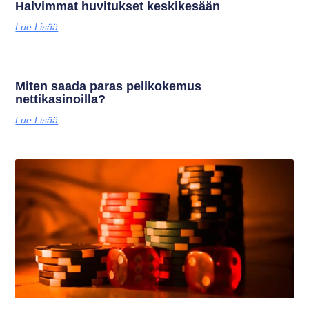
Halvimmat huvitukset keskikesään
Lue Lisää
Miten saada paras pelikokemus
nettikasinoilla?
Lue Lisää