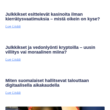
Julkkikset esittelevät kasinoita ilman
kierrätysvaatimuksia – mistä oikein on kyse?
Lue Lisää
Julkkikset ja vedonlyönti kryptoilla – uusin
villitys vai moraalinen miina?
Lue Lisää
Miten suomalaiset hallitsevat talouttaan
digitaalisella aikakaudella
Lue Lisää