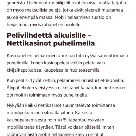
genreistä. Useimmat mobiilipelit ovat ilmaisia, mutta tarjolla
on myös maksullisia pelejä, jotka eivät yleensä muutamaa
euroa enempää maksa. Mobiilipelaamisen suosio on
heijastunut myös rahapelien puolelle.
Peliviihdettä aikuisille –
Nettikasinot puhelimella
Kasinopelien pelaaminen onnistuu tätä nykyä saumattomasti
puhelimilla. Ennen kasinopelejä voitiin pelata vain
kivijalkapaikoissa, kaupoissa ja huoltoasemilla.
Kun pelit siirtyivät nettiin, pelaaminen onnistui tietokoneilla.
Älypuhelinten yleistyessä ei kestänyt kauaa, kun nettikasinot
optimoitiin toimimaan myös puhelimella.
Nykyään kaikki nettikasinot suunnittelevat toimintansa
mobiilipelaaminen silmällä pitäen. Kaikesta
kasinopelaamisesta noin 70 % tapahtuu nykyään
mobiililaitteita käyttäen. Tästä voidaan päätellä, miten
räjähdysmäistä mobiilipelaamisen kasvu on ollut