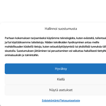
Hallinnoi suostumusta
Parhaan kokemuksen tarjoamiseksi käytämme teknologioita, kuten evästeitä, tallent
ja/tai käyttääksemme laitetietoja. Näiden tekniikoiden hyväksyminen antaa meille
mahdollisuuden käsitellä tietoja, kuten selauskäyttäytymistä tai yksilöllisiä tunnuksia täl
sivustolla. Suostumuksen jättäminen tai peruuttaminen voi vaikuttaa haitallisesti tiettyih
ominaisuuksiin ja toimintoihin.
Hyväksy
Kiellä
Näytä asetukset
Evästekäytäntö
Tietosuojaseloste