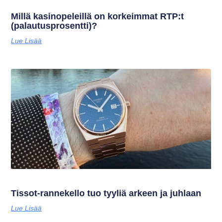
Millä kasinopeleillä on korkeimmat RTP:t
(palautusprosentti)?
Lue Lisää
Tissot-rannekello tuo tyyliä arkeen ja juhlaan
Lue Lisää