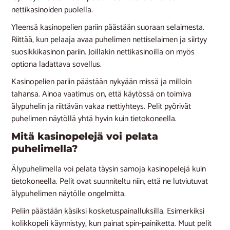
nettikasinoiden puolella.
Yleensä kasinopelien pariin päästään suoraan selaimesta.
Riittää, kun pelaaja avaa puhelimen nettiselaimen ja siirtyy
suosikkikasinon pariin. Joillakin nettikasinoilla on myös
optiona ladattava sovellus.
Kasinopelien pariin päästään nykyään missä ja milloin
tahansa. Ainoa vaatimus on, että käytössä on toimiva
älypuhelin ja riittävän vakaa nettiyhteys. Pelit pyörivät
puhelimen näytöllä yhtä hyvin kuin tietokoneella.
Mitä kasinopelejä voi pelata
puhelimella?
Älypuhelimella voi pelata täysin samoja kasinopelejä kuin
tietokoneella. Pelit ovat suunniteltu niin, että ne lutviutuvat
älypuhelimen näytölle ongelmitta.
Peliin päästään käsiksi kosketuspainalluksilla. Esimerkiksi
kolikkopeli käynnistyy, kun painat spin-painiketta. Muut pelit