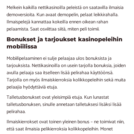
Melkein kaikilla nettikasinoilla peleistä on saatavilla ilmaisia
demoversioita. Kun avaat demopelin, pelaat leikkirahalla.
Ilmaispelejä kannattaa kokeilla ennen oikean rahan
pelaamista. Saat osviittaa siitä, miten peli toimii.
Bonukset ja tarjoukset kasinopeleihin
mobiilissa
Mobiilipelaaminen ei sulje pelaajaa ulos bonuksista ja
tarjouksista. Nettikasinoilla on usein tarjolla bonuksia, joiden
avulla pelaaja saa itselleen lisää pelirahaa käyttöönsä.
Tarjolla on myös ilmaiskierroksia kolikkopeleihin sekä muita
pelaajia hyödyttäviä etuja.
Talletusbonukset ovat yleisimpiä etuja. Kun lunastat
talletusbonuksen, sinulle annetaan talletuksesi lisäksi lisää
pelirahaa.
Ilmaiskierrokset ovat toinen yleinen bonus – ne toimivat niin,
että saat ilmaisia pelikierroksia kolikkopeleihin. Monet