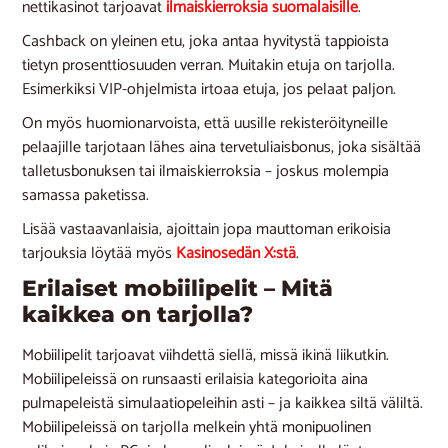
nettikasinot tarjoavat
ilmaiskierroksia suomalaisille
.
Cashback on yleinen etu, joka antaa hyvitystä tappioista
tietyn prosenttiosuuden verran. Muitakin etuja on tarjolla.
Esimerkiksi VIP-ohjelmista irtoaa etuja, jos pelaat paljon.
On myös huomionarvoista, että uusille rekisteröityneille
pelaajille tarjotaan lähes aina tervetuliaisbonus, joka sisältää
talletusbonuksen tai ilmaiskierroksia – joskus molempia
samassa paketissa.
Lisää vastaavanlaisia, ajoittain jopa mauttoman erikoisia
tarjouksia löytää myös
Kasinosedän X:stä
.
Erilaiset mobiilipelit – Mitä
kaikkea on tarjolla?
Mobiilipelit tarjoavat viihdettä siellä, missä ikinä liikutkin.
Mobiilipeleissä on runsaasti erilaisia kategorioita aina
pulmapeleistä simulaatiopeleihin asti – ja kaikkea siltä väliltä.
Mobiilipeleissä on tarjolla melkein yhtä monipuolinen