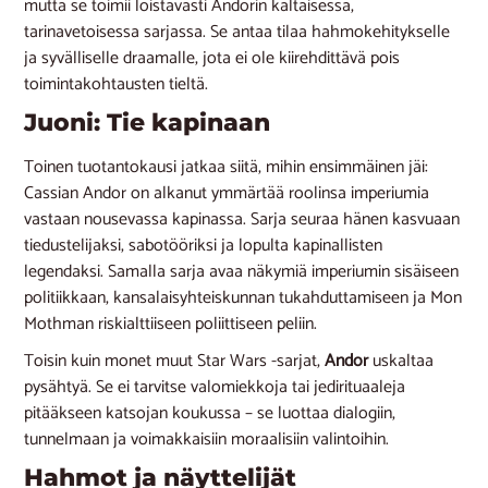
mutta se toimii loistavasti Andorin kaltaisessa,
tarinavetoisessa sarjassa. Se antaa tilaa hahmokehitykselle
ja syvälliselle draamalle, jota ei ole kiirehdittävä pois
toimintakohtausten tieltä.
Juoni: Tie kapinaan
Toinen tuotantokausi jatkaa siitä, mihin ensimmäinen jäi:
Cassian Andor on alkanut ymmärtää roolinsa imperiumia
vastaan nousevassa kapinassa. Sarja seuraa hänen kasvuaan
tiedustelijaksi, sabotööriksi ja lopulta kapinallisten
legendaksi. Samalla sarja avaa näkymiä imperiumin sisäiseen
politiikkaan, kansalaisyhteiskunnan tukahduttamiseen ja Mon
Mothman riskialttiiseen poliittiseen peliin.
Toisin kuin monet muut Star Wars -sarjat,
Andor
uskaltaa
pysähtyä. Se ei tarvitse valomiekkoja tai jedirituaaleja
pitääkseen katsojan koukussa – se luottaa dialogiin,
tunnelmaan ja voimakkaisiin moraalisiin valintoihin.
Hahmot ja näyttelijät