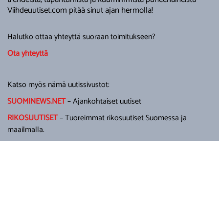
Viihdeuutiset.com pitää sinut ajan hermolla!
Halutko ottaa yhteyttä suoraan toimitukseen?
Ota yhteyttä
Katso myös nämä uutissivustot:
SUOMINEWS.NET
– Ajankohtaiset uutiset
RIKOSUUTISET
– Tuoreimmat rikosuutiset Suomessa ja
maailmalla.