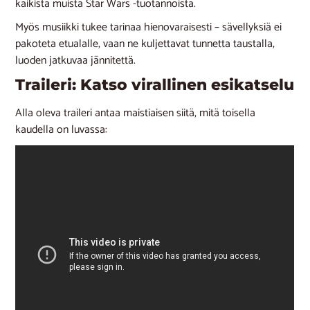
kaikista muista Star Wars -tuotannoista.
Myös musiikki tukee tarinaa hienovaraisesti – sävellyksiä ei
pakoteta etualalle, vaan ne kuljettavat tunnetta taustalla,
luoden jatkuvaa jännitettä.
Traileri: Katso virallinen esikatselu
Alla oleva traileri antaa maistiaisen siitä, mitä toisella
kaudella on luvassa: