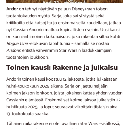
Andor
on tehnyt näyttävän paluun Disney+:aan toisen
tuotantokauden myötä. Sarja, joka sai ylistystä sekä
kriitikoilta että katsojilta jo ensimmäisellä kaudellaan, jatkaa
nyt Cassian Andorin matkaa kapinallisten riveihin. Uusi kausi
on kunnianhimoinen kokonaisuus, joka rakentaa siltaa kohti
Rogue One
-elokuvan tapahtumia – samalla se nostaa
Andorin
entistä vahvemmin Star Warsin laadukkaimpien
tuotantojen joukkoon.
Toinen kausi: Rakenne ja julkaisu
Andorin toinen kausi koostuu 12 jaksosta, jotka julkaistaan
huhti–toukokuun 2025 aikana. Sarja on jaettu neljään
kolmen jakson lohkoon, joista jokainen kattaa yhden vuoden
Cassianin elämässä. Ensimmäiset kolme jaksoa julkaistiin 22.
huhtikuuta 2025, ja loput seuraavat viikoittain tiistaisin aina
13. toukokuuta saakka.
Tällainen aikarakenne ei ole tavallinen Star Wars -sisällössä,