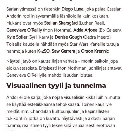
Sarjan ytimessä on tietenkin
Diego Luna
, joka palaa Cassian
Andorin rooliin syvemmällä läsnäololla kuin koskaan.
Mukana ovat myös
Stellan Skarsgård
(Luthen Rael),
Genevieve O’Reilly
(Mon Mothma),
Adria Arjona
(Bix Caleen),
Kyle Soller
(Syril Karn) ja
Denise Gough
(Dedra Meero).
Toisella kaudella nähdään myös Star Wars -faneille tuttuja
hahmoja kuten
K-2SO
,
Saw Gerrera
ja
Orson Krennic
.
Näyttelijätyö on kautta linjan vahvaa – monin paikoin jopa
elokuvatasoista. Erityisesti Mon Mothman juonilinjat antavat
Genevieve O’Reillylle mahdollisuuden loistaa.
Visuaalinen tyyli ja tunnelma
Andor ei ole sarja, joka nojaa visuaalisiin kikkailuihin, mutta
se käyttää estetiikkaansa tehokkaasti. Toinen kausi vie
meidät mm. Chandrilan kulttuurijuhliin ja kapinallisten
tukikohtiin, jotka on kuvattu näyttävästi ja aidosti. Sarjan
tumma, realistinen tyyli tekee siitä visuaalisesti erottuvan