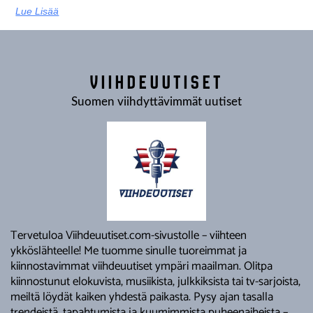
Lue Lisää
VIIHDEUUTISET
Suomen viihdyttävimmät uutiset
Tervetuloa Viihdeuutiset.com-sivustolle – viihteen
ykköslähteelle! Me tuomme sinulle tuoreimmat ja
kiinnostavimmat viihdeuutiset ympäri maailman. Olitpa
kiinnostunut elokuvista, musiikista, julkkiksista tai tv-sarjoista,
meiltä löydät kaiken yhdestä paikasta. Pysy ajan tasalla
trendeistä, tapahtumista ja kuumimmista puheenaiheista –