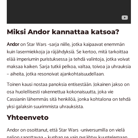
Miksi Andor kannattaa katsoa?
Andor
on Star Wars -sarja niille, jotka kaipaavat enemmän
kuin lasermiekkoja ja räjähdyksiä. Se kertoo, mitä tarkoittaa
elää imperiumin puristuksessa ja tehdä valintoja, jotka voivat
maksaa kaiken. Sarja tutkii pelkoa, valtaa, toivoa ja uhrauksia
– aiheita, jotka resonoivat ajankohtaisuudellaan.
Toinen kausi nostaa panoksia entisestään. Jokainen jakso on
osa huolellisesti rakennettua kokonaisuutta, joka vie
Cassianin lähemmäs sitä henkilöä, jonka kohtalona on tehdä
yksi galaksin suurimmista uhrauksista.
Yhteenveto
Andor on osoittanut, että Star Wars -universumilla on vielä
paljon sanottavaa – kunhan se vain pysähtyy kuuntelemaan.