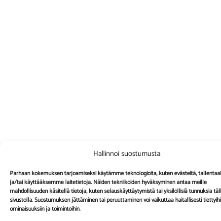
Hallinnoi suostumusta
Parhaan kokemuksen tarjoamiseksi käytämme teknologioita, kuten evästeitä, tallent
ja/tai käyttääksemme laitetietoja. Näiden tekniikoiden hyväksyminen antaa meille
mahdollisuuden käsitellä tietoja, kuten selauskäyttäytymistä tai yksilöllisiä tunnuksia täl
sivustolla. Suostumuksen jättäminen tai peruuttaminen voi vaikuttaa haitallisesti tiettyih
ominaisuuksiin ja toimintoihin.