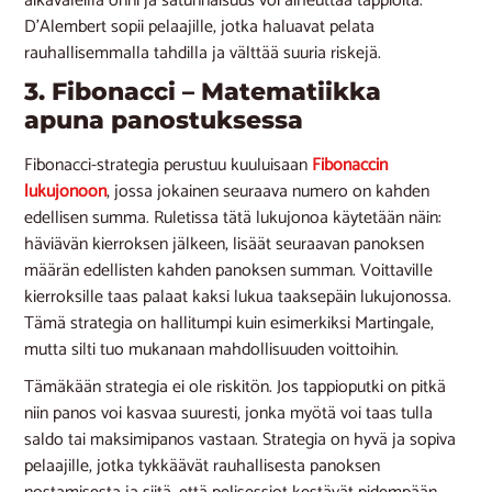
aikaväleillä onni ja satunnaisuus voi aiheuttaa tappioita.
D’Alembert sopii pelaajille, jotka haluavat pelata
rauhallisemmalla tahdilla ja välttää suuria riskejä.
3. Fibonacci – Matematiikka
apuna panostuksessa
Fibonacci-strategia perustuu kuuluisaan
Fibonaccin
lukujonoon
, jossa jokainen seuraava numero on kahden
edellisen summa. Ruletissa tätä lukujonoa käytetään näin:
häviävän kierroksen jälkeen, lisäät seuraavan panoksen
määrän edellisten kahden panoksen summan. Voittaville
kierroksille taas palaat kaksi lukua taaksepäin lukujonossa.
Tämä strategia on hallitumpi kuin esimerkiksi Martingale,
mutta silti tuo mukanaan mahdollisuuden voittoihin.
Tämäkään strategia ei ole riskitön. Jos tappioputki on pitkä
niin panos voi kasvaa suuresti, jonka myötä voi taas tulla
saldo tai maksimipanos vastaan. Strategia on hyvä ja sopiva
pelaajille, jotka tykkäävät rauhallisesta panoksen