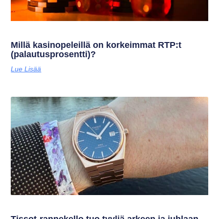
Millä kasinopeleillä on korkeimmat RTP:t
(palautusprosentti)?
Lue Lisää