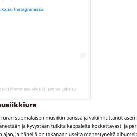
ulkaisu Instagramissa
oski (@emmasalokoski) jakama julkaisu
usiikkiura
 uran suomalaisen musiikin parissa ja vakiinnuttanut asema
estään ja kyvystään tulkita kappaleita koskettavasti ja pe
n ajan, ja hänellä on takanaan useita menestyneitä albumeit