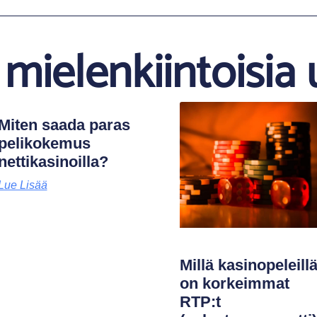
mielenkiintoisia 
Miten saada paras
pelikokemus
nettikasinoilla?
Lue Lisää
Millä kasinopeleill
on korkeimmat
RTP:t