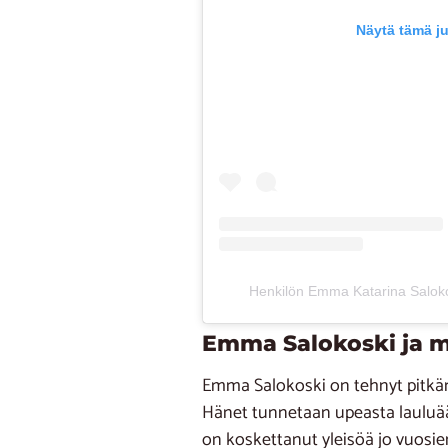
Näytä tämä j
Henkilön Emma Katarina Salok
Emma Salokoski ja m
Emma Salokoski on tehnyt pitkän
Hänet tunnetaan upeasta lauluään
on koskettanut yleisöä jo vuosie