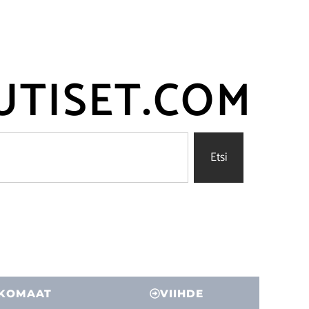
UTISET.COM
Etsi
KOMAAT
VIIHDE