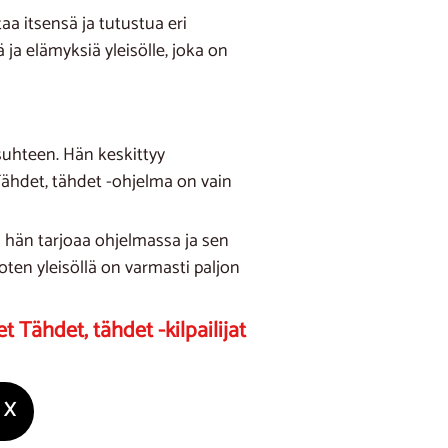
a itsensä ja tutustua eri
a elämyksiä yleisölle, joka on
suhteen. Hän keskittyy
 Tähdet, tähdet -ohjelma on vain
a hän tarjoaa ohjelmassa ja sen
joten yleisöllä on varmasti paljon
Tähdet, tähdet -kilpailijat
X