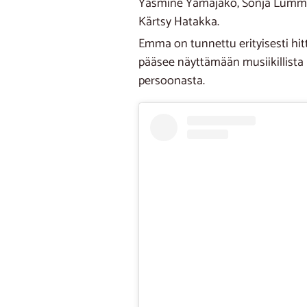
Yasmine Yamajako, Sonja Lumme,
Kärtsy Hatakka.
Emma on tunnettu erityisesti hi
pääsee näyttämään musiikillista 
persoonasta.