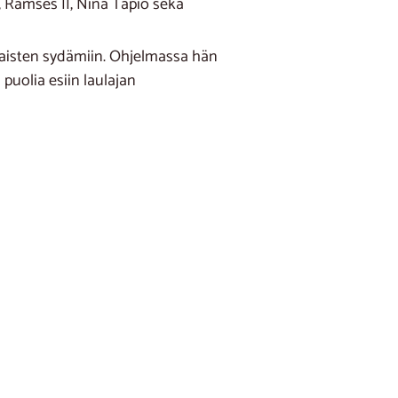
Ramses II, Nina Tapio sekä
laisten sydämiin. Ohjelmassa hän
puolia esiin laulajan