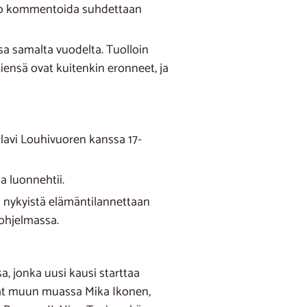
 aio kommentoida suhdettaan
sa samalta vuodelta. Tuolloin
tiensä ovat kuitenkin eronneet, ja
lavi Louhivuoren kanssa 17-
a luonnehtii.
 nykyistä elämäntilannettaan
-ohjelmassa.
, jonka uusi kausi starttaa
uvat muun muassa Mika Ikonen,