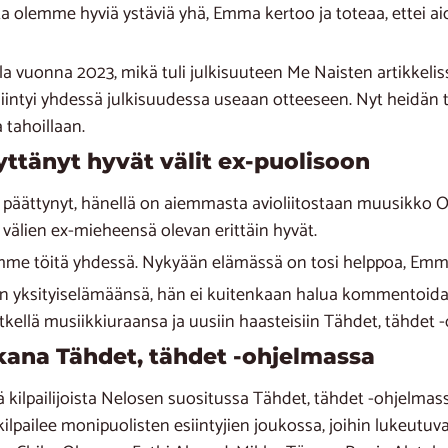
tta olemme hyviä ystäviä yhä, Emma kertoo ja toteaa, ettei
la vuonna 2023, mikä tuli julkisuuteen Me Naisten artikkelis
esiintyi yhdessä julkisuudessa useaan otteeseen. Nyt heidän 
 tahoillaan.
ttänyt hyvät välit ex-puolisoon
äättynyt, hänellä on aiemmasta avioliitostaan muusikko O
 välien ex-mieheensä olevan erittäin hyvät.
teemme töitä yhdessä. Nykyään elämässä on tosi helppoa, Emm
an yksityiselämäänsä, hän ei kuitenkaan halua kommentoida
tkellä musiikkiuraansa ja uusiin haasteisiin Tähdet, tähdet 
na Tähdet, tähdet -ohjelmassa
lpailijoista Nelosen suositussa Tähdet, tähdet -ohjelmassa
ilpailee monipuolisten esiintyjien joukossa, joihin lukeut