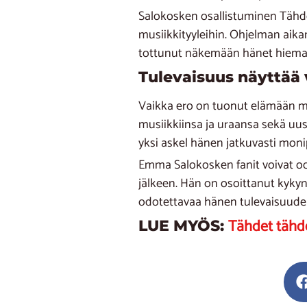
Salokosken osallistuminen Tähde
musiikkityyleihin. Ohjelman aika
tottunut näkemään hänet hieman 
Tulevaisuus näyttää 
Vaikka ero on tuonut elämään mu
musiikkiinsa ja uraansa sekä uus
yksi askel hänen jatkuvasti monip
Emma Salokosken fanit voivat odot
jälkeen. Hän on osoittanut kykyns
odotettavaa hänen tulevaisuude
Tähdet tähde
LUE MYÖS: