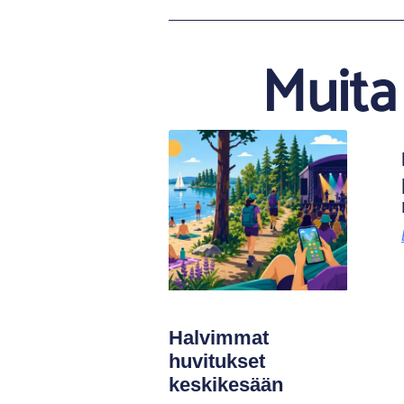
Muita 
Halvimmat
huvitukset
keskikesään