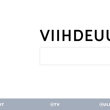
VIIHDEU
IT
TV
UL