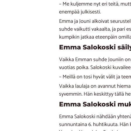
– Me kuljemme nyt eri teitä, mu
enempää julkisesti.
Emma ja Jouni alkoivat seurustel
suhde vaikutti vakaalta, ja pari 
kumpikin jatkaa eteenpäin omilla
Emma Salokoski säily
Vaikka Emman suhde Jouniin on p
vuotias poika. Salokoski kuvailee
– Meillä on tosi hyvät välit ja 
Vaikka laulaja on avannut hiem
syvemmin. Hän keskittyy tällä he
Emma Salokoski muka
Emma Salokoski nähdään yhtenä ki
sunnuntaina 6. huhtikuuta. Hän k