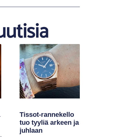
uutisia
ä
Tissot-rannekello
tuo tyyliä arkeen ja
juhlaan