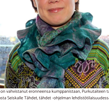
 on vahvistanut eronneensa kumppanistaan, Purkutaiteen tait
asta Seiskalle Tähdet, tähdet -ohjelman lehdistötilaisuudess