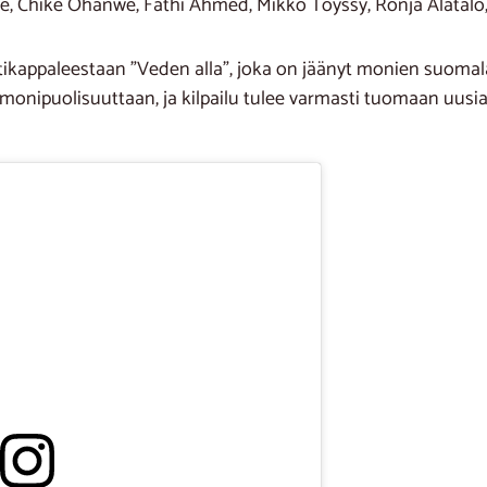
 Chike Ohanwe, Fathi Ahmed, Mikko Töyssy, Ronja Alatalo, 
ttikappaleestaan ”Veden alla”, joka on jäänyt monien suoma
monipuolisuuttaan, ja kilpailu tulee varmasti tuomaan uusia 