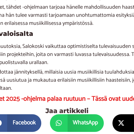
t, tähdet -ohjelmaan tarjoaa hänelle mahdollisuuden haasta
na hän tulee varmasti tarjoamaan unohtumattomia esityksiä j
erilaisessa musiikillisessa ympäristössä.
valoisalta
utoksia, Salokoski vaikuttaa optimistiselta tulevaisuuden 
iin projekteihin, joita on varmasti luvassa tulevaisuudessa.
uolistuvalla urallaan.
taa jännityksellä, millaisia uusia musiikillisia tuulahduksi
ä uusiutua ja mukautua erilaisiin musiikillisiin haasteisiin, 
ltaan.
t 2025 -ohjelma palaa ruutuun – Tässä ovat uudet 
Jaa artikkeli
Facebook
WhatsApp