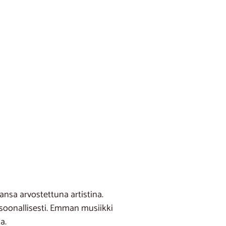
nsa arvostettuna artistina.
rsoonallisesti. Emman musiikki
a.