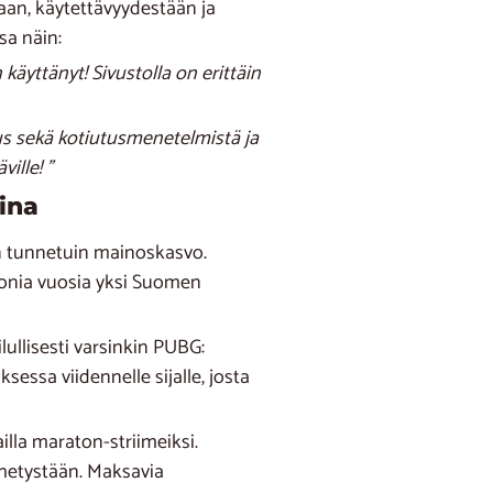
staan, käytettävyydestään ja
sa näin:
käyttänyt! Sivustolla on erittäin
etus sekä kotiutusmenetelmistä ja
ille! ”
ina
n tunnetuin mainoskasvo.
monia vuosia yksi Suomen
ullisesti varsinkin PUBG:
essa viidennelle sijalle, josta
lla maraton-striimeiksi.
ähetystään. Maksavia