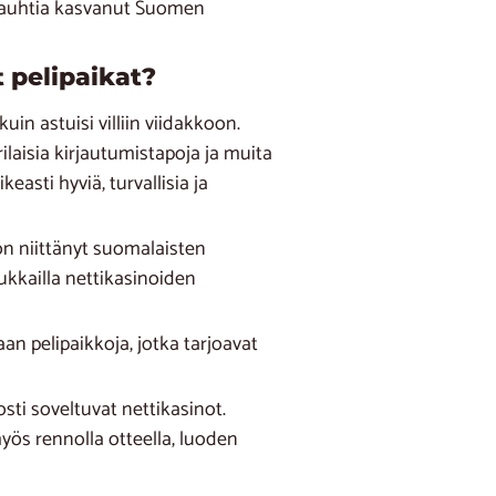
avauhtia kasvanut Suomen
t pelipaikat?
n astuisi villiin viidakkoon.
rilaisia kirjautumistapoja ja muita
easti hyviä, turvallisia ja
on niittänyt suomalaisten
ukkailla nettikasinoiden
an pelipaikkoja, jotka tarjoavat
osti soveltuvat nettikasinot.
yös rennolla otteella, luoden