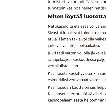
tunnistettava brändi. Tälläisen
tunnetuin kasinoaiheinen nettisi
Miten löytää luotetta
Nettikasinoita etsiessä voi vars
Sivustot lupailevat toinen toistaa
etuja. Tämän takia voi olla vaikea
järkeviä valintoja pelipaikaksi.
Juuri tätä varten voi olla järke
rahapelaajien keskuudessa paljon 
vertailulistoillaan.
Kasinosetä keskittyy etenkin suom
esimerkiksi verovapaat voitot, s
Kasinosedän kautta on siis helppo
Kasinosetä kertoo näistä aiheista
kasinopelaamisesta helpommin 