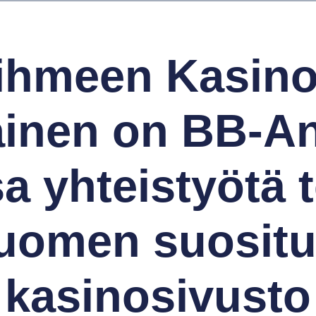
ihmeen Kasin
ainen on BB-A
a yhteistyötä 
uomen suositu
kasinosivusto