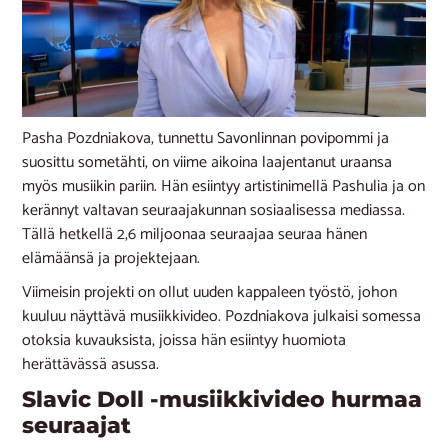
Pasha Pozdniakova, tunnettu Savonlinnan povipommi ja
suosittu sometähti, on viime aikoina laajentanut uraansa
myös musiikin pariin. Hän esiintyy artistinimellä Pashulia ja on
kerännyt valtavan seuraajakunnan sosiaalisessa mediassa.
Tällä hetkellä 2,6 miljoonaa seuraajaa seuraa hänen
elämäänsä ja projektejaan.
Viimeisin projekti on ollut uuden kappaleen työstö, johon
kuuluu näyttävä musiikkivideo. Pozdniakova julkaisi somessa
otoksia kuvauksista, joissa hän esiintyy huomiota
herättävässä asussa.
Slavic Doll -musiikkivideo hurmaa
seuraajat