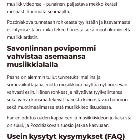
musiikkivideonsa – punainen, paljastava mekko keräsi
runsaasti huomiota seuraajilta.
Pozdniakova tunnetaan rohkeasta tyylistään ja itsevarmasta
esiintymisestään, mikä tekee hänestä sekä muoti-ikoniin että
musiikkiartistin.
Savonlinnan povipommi
vahvistaa asemaansa
musiikkialalla
Pasha on aiemmin tullut tunnetuksi mallina ja
somevaikuttajana, mutta musiikkiura näyttää nyt nousevan
vahvasti esiin. Hänen rohkeat ja näyttävät tyylivalintansa
sekä vahva karisma tekevät hänestä kiinnostavan hahmon
sekä muotimaailmassa että musiikkiteollisuudessa.
Fanien odotus uuden kappaleen ja musiikkivideon julkaisusta
on suuri, ja Pozdniakovan suosio jatkaa kasvuaan.
Usein kysytyt kysymykset (FAQ)