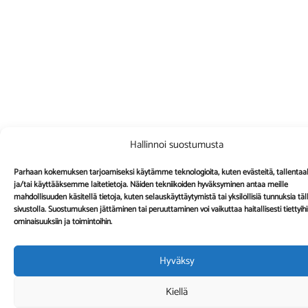
Hallinnoi suostumusta
Parhaan kokemuksen tarjoamiseksi käytämme teknologioita, kuten evästeitä, tallent
ja/tai käyttääksemme laitetietoja. Näiden tekniikoiden hyväksyminen antaa meille
mahdollisuuden käsitellä tietoja, kuten selauskäyttäytymistä tai yksilöllisiä tunnuksia täl
sivustolla. Suostumuksen jättäminen tai peruuttaminen voi vaikuttaa haitallisesti tiettyih
ominaisuuksiin ja toimintoihin.
Hyväksy
Kiellä