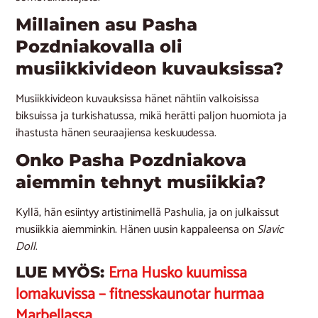
Millainen asu Pasha
Pozdniakovalla oli
musiikkivideon kuvauksissa?
Musiikkivideon kuvauksissa hänet nähtiin valkoisissa
biksuissa ja turkishatussa, mikä herätti paljon huomiota ja
ihastusta hänen seuraajiensa keskuudessa.
Onko Pasha Pozdniakova
aiemmin tehnyt musiikkia?
Kyllä, hän esiintyy artistinimellä Pashulia, ja on julkaissut
musiikkia aiemminkin. Hänen uusin kappaleensa on
Slavic
Doll
.
Erna Husko kuumissa
LUE MYÖS:
lomakuvissa – fitnesskaunotar hurmaa
Marbellassa