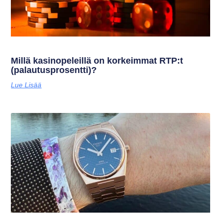
Millä kasinopeleillä on korkeimmat RTP:t
(palautusprosentti)?
Lue Lisää