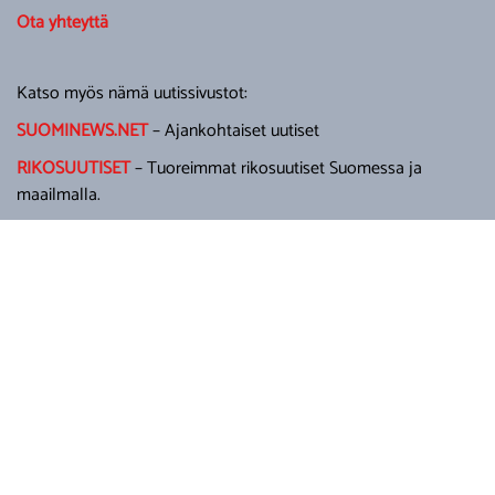
Ota yhteyttä
Katso myös nämä uutissivustot:
SUOMINEWS.NET
– Ajankohtaiset uutiset
RIKOSUUTISET
– Tuoreimmat rikosuutiset Suomessa ja
maailmalla.