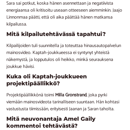
Sara sai potkut, koska hänen asennettaan ja negatiivista
energiaansa oli kritisoitu useaan otteeseen aiemminkin. Jaajo
Linnonmaa päätti, että oli aika päättää hänen matkansa
kilpailussa.
Mitä kilpailutehtävässä tapahtui?
Kilpailijoiden tuli suunnitella ja toteuttaa hinausautopalvelun
mainosvideo. Kaptah-joukkueessa ei syntynyt yhteistä
näkemystä, ja lopputulos oli heikko, minkä seurauksena
joukkue hävisi.
Kuka oli Kaptah-joukkueen
projektipäällikkö?
Projektipäällikkönä toimi
Milla Grönstrand
, joka pyrki
viemään mainosvideota tarinalliseen suuntaan. Hän kohtasi
vastustusta tiimissään, erityisesti Jaanan ja Saran taholta.
Mitä neuvonantaja Amel Gaily
kommentoi tehtävästä?