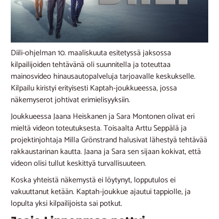
Diili-ohjelman 10. maaliskuuta esitetyssä jaksossa
kilpailijoiden tehtävänä oli suunnitella ja toteuttaa
mainosvideo hinausautopalveluja tarjoavalle keskukselle.
Kilpailu kiristyi erityisesti Kaptah-joukkueessa, jossa
näkemyserot johtivat erimielisyyksiin.
Joukkueessa Jaana Heiskanen ja Sara Montonen olivat eri
mieltä videon toteutuksesta. Toisaalta Arttu Seppälä ja
projektinjohtaja Milla Grönstrand halusivat lähestyä tehtävää
rakkaustarinan kautta. Jaana ja Sara sen sijaan kokivat, että
videon olisi tullut keskittyä turvallisuuteen.
Koska yhteistä näkemystä ei löytynyt, lopputulos ei
vakuuttanut ketään. Kaptah-joukkue ajautui tappiolle, ja
lopulta yksi kilpailijoista sai potkut.