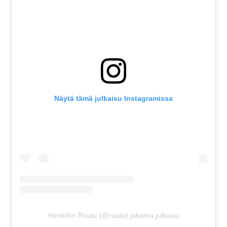
Näytä tämä julkaisu Instagramissa
Henkilön Ruutu (@ruutu) jakama julkaisu