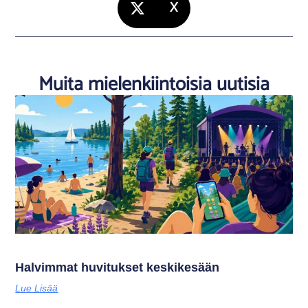
X
Muita mielenkiintoisia uutisia
Halvimmat huvitukset keskikesään
Lue Lisää