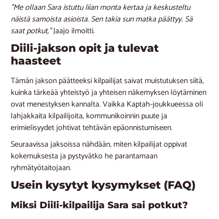
”Me ollaan Sara istuttu liian monta kertaa ja keskusteltu
näistä samoista asioista. Sen takia sun matka päättyy. Sä
saat potkut,”
Jaajo ilmoitti.
Diili-jakson opit ja tulevat
haasteet
Tämän jakson päätteeksi kilpailijat saivat muistutuksen siitä,
kuinka tärkeää yhteistyö ja yhteisen näkemyksen löytäminen
ovat menestyksen kannalta. Vaikka Kaptah-joukkueessa oli
lahjakkaita kilpailijoita, kommunikoinnin puute ja
erimielisyydet johtivat tehtävän epäonnistumiseen.
Seuraavissa jaksoissa nähdään, miten kilpailijat oppivat
kokemuksesta ja pystyvätko he parantamaan
ryhmätyötaitojaan.
Usein kysytyt kysymykset (FAQ)
Miksi Diili-kilpailija Sara sai potkut?