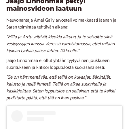
Jaajo Linnonmaa pettyi
mainosvideon laatuun
Neuvonantaja Amel Gaily arvosteli voimakkaasti Jaanan ja
Saran toimintaa tehtävän aikana:
”Milla ja Arttu yrittivät ideoida alkuun, ja te seisoitte siinä
vesipyssyjen kanssa vieressä varmistamassa, ettei mitään
kipinän tynkää pääse lähtee liikkeelle.”
Jaajo Linnonmaa ei ollut yhtään tyytyväinen joukkueen
suoritukseen ja kritisoi lopputulosta suorasanaisesti:
”Se on hämmentävää, että teillä on kuvaajat, äänittäjät,
kalusto ja neljä ihmistä. Teillä on aikaa suunnitella ja
käsikirjoittaa. Sitten lopputulos on sellainen, että te kaikki
pudistatte päätä, että tää on ihan paskaa.”