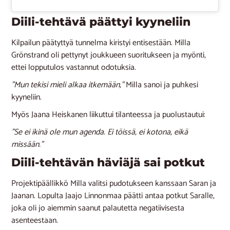
Diili-tehtävä päättyi kyyneliin
Kilpailun päätyttyä tunnelma kiristyi entisestään. Milla
Grönstrand oli pettynyt joukkueen suoritukseen ja myönti,
ettei lopputulos vastannut odotuksia.
”Mun tekisi mieli alkaa itkemään,”
Milla sanoi ja puhkesi
kyyneliin.
Myös Jaana Heiskanen liikuttui tilanteessa ja puolustautui:
”Se ei ikinä ole mun agenda. Ei töissä, ei kotona, eikä
missään.”
Diili-tehtävän häviäjä sai potkut
Projektipäällikkö Milla valitsi pudotukseen kanssaan Saran ja
Jaanan. Lopulta Jaajo Linnonmaa päätti antaa potkut Saralle,
joka oli jo aiemmin saanut palautetta negatiivisesta
asenteestaan.