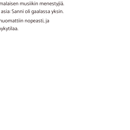
omalaisen musiikin menestyjiä.
sia: Sanni oli gaalassa yksin.
 huomattiin nopeasti, ja
ykytilaa.