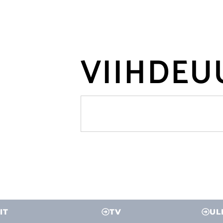
VIIHDEU
IT
TV
UL