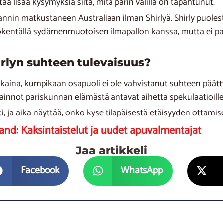
ää lisää kysymyksiä siitä, mitä parin välillä on tapahtunut.
 Sannin matkustaneen Australiaan ilman Shirlyä. Shirly puolest
okentällä sydämenmuotoisen ilmapallon kanssa, mutta ei pa
irlyn suhteen tulevaisuus?
kaina, kumpikaan osapuoli ei ole vahvistanut suhteen päätt
innot pariskunnan elämästä antavat aihetta spekulaatioille
i, ja aika näyttää, onko kyse tilapäisestä etäisyyden ottamise
land: Kaksintaistelut ja uudet apuvalmentajat
Jaa artikkeli
Facebook
WhatsApp