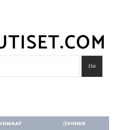
UTISET.COM
Etsi
KOMAAT
VIIHDE