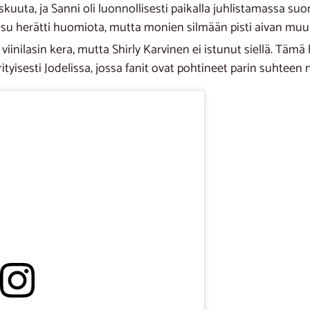
skuuta, ja Sanni oli luonnollisesti paikalla juhlistamassa su
asu herätti huomiota, mutta monien silmään pisti aivan muu a
viinilasin kera, mutta Shirly Karvinen ei istunut siellä. Tämä
tyisesti Jodelissa, jossa fanit ovat pohtineet parin suhteen n