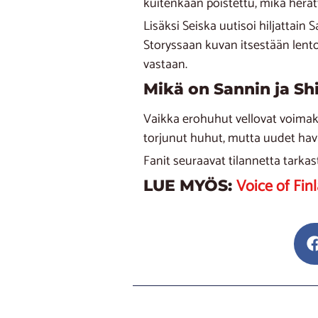
kuitenkaan poistettu, mikä herätt
Lisäksi Seiska uutisoi hiljattain
Storyssaan kuvan itsestään lent
vastaan.
Mikä on Sannin ja Sh
Vaikka erohuhut vellovat voimak
torjunut huhut, mutta uudet hava
Fanit seuraavat tilannetta tarkast
Voice of Fin
LUE MYÖS: