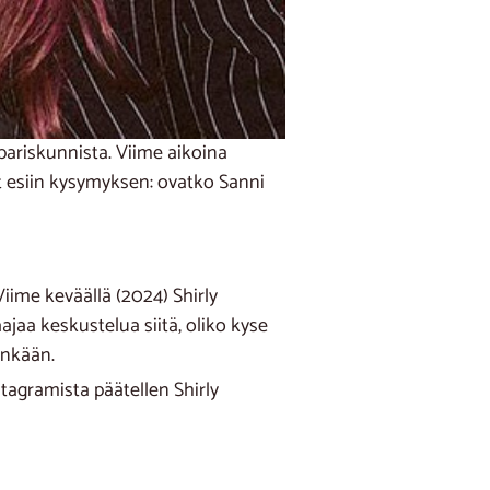
pariskunnista. Viime aikoina
 esiin kysymyksen: ovatko Sanni
iime keväällä (2024) Shirly
aa keskustelua siitä, oliko kyse
enkään.
stagramista päätellen Shirly