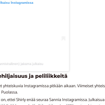
ulkaisu Instagramissa
nivirallinen) jakama julkaisu
hiljaisuus ja peliliikkeitä
eet yhteiskuvia Instagramissa pitkään aikaan. Viimeiset yhteis
i Puolassa.
n, ettei Shirly enää seuraa Sannia Instagramissa. Julkaisua