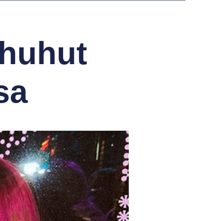
ohuhut
sa