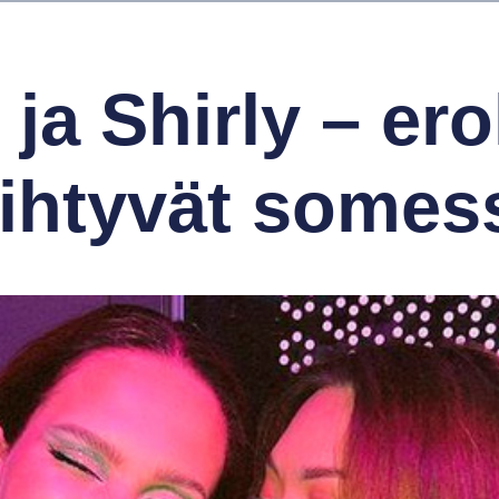
 ja Shirly – er
iihtyvät somes