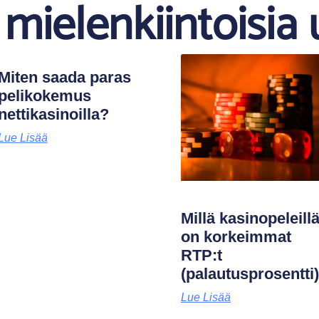
mielenkiintoisia 
Miten saada paras
pelikokemus
nettikasinoilla?
Lue Lisää
Millä kasinopeleill
on korkeimmat
RTP:t
(palautusprosentti
Lue Lisää