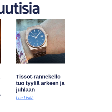
uutisia
ä
Tissot-rannekello
tuo tyyliä arkeen ja
juhlaan
)?
Lue Lisää