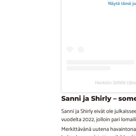
Näytä tämä j
Henkilön SANNI (@san
Sanni ja Shirly – some
Sanni ja Shirly eivät ole julkaiss
vuodelta 2022, jolloin pari lomail
Merkittävänä uutena havaintona o