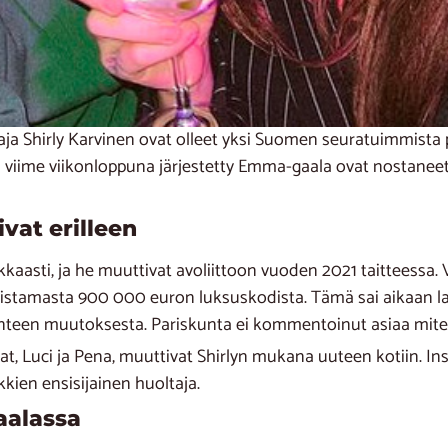
aja Shirly Karvinen ovat olleet yksi Suomen seuratuimmista 
viime viikonloppuna järjestetty Emma-gaala ovat nostaneet
ivat erilleen
aasti, ja he muuttivat avoliittoon vuoden 2021 taitteessa. V
istamasta 900 000 euron luksuskodista. Tämä sai aikaan laaj
anteen muutoksesta. Pariskunta ei kommentoinut asiaa mit
at, Luci ja Pena, muuttivat Shirlyn mukana uuteen kotiin. In
kien ensisijainen huoltaja.
aalassa