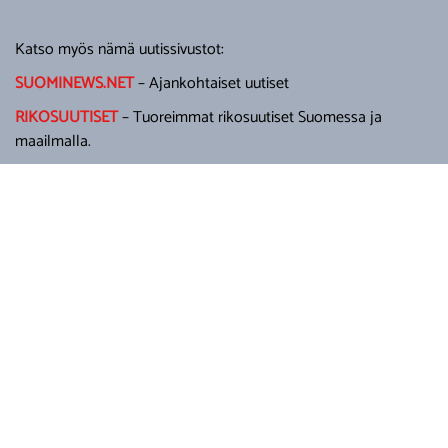
Katso myös nämä uutissivustot:
SUOMINEWS.NET
– Ajankohtaiset uutiset
RIKOSUUTISET
– Tuoreimmat rikosuutiset Suomessa ja
maailmalla.