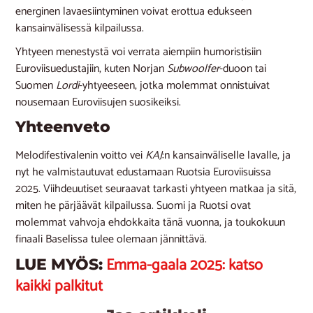
energinen lavaesiintyminen voivat erottua edukseen
kansainvälisessä kilpailussa.
Yhtyeen menestystä voi verrata aiempiin humoristisiin
Euroviisuedustajiin, kuten Norjan
Subwoolfer
-duoon tai
Suomen
Lordi
-yhtyeeseen, jotka molemmat onnistuivat
nousemaan Euroviisujen suosikeiksi.
Yhteenveto
Melodifestivalenin voitto vei
KAJ
:n kansainväliselle lavalle, ja
nyt he valmistautuvat edustamaan Ruotsia Euroviisuissa
2025. Viihdeuutiset seuraavat tarkasti yhtyeen matkaa ja sitä,
miten he pärjäävät kilpailussa. Suomi ja Ruotsi ovat
molemmat vahvoja ehdokkaita tänä vuonna, ja toukokuun
finaali Baselissa tulee olemaan jännittävä.
Emma-gaala 2025: katso
LUE MYÖS:
kaikki palkitut