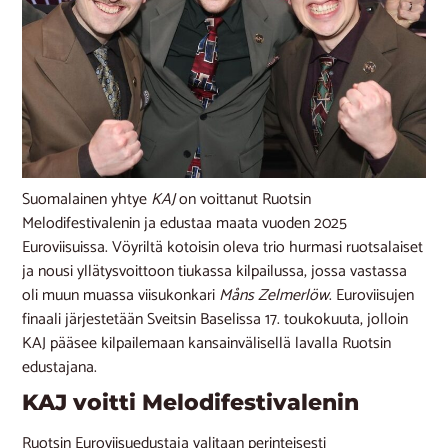
Suomalainen yhtye
KAJ
on voittanut Ruotsin
Melodifestivalenin ja edustaa maata vuoden 2025
Euroviisuissa. Vöyriltä kotoisin oleva trio hurmasi ruotsalaiset
ja nousi yllätysvoittoon tiukassa kilpailussa, jossa vastassa
oli muun muassa viisukonkari
Måns Zelmerlöw
. Euroviisujen
finaali järjestetään Sveitsin Baselissa 17. toukokuuta, jolloin
KAJ pääsee kilpailemaan kansainvälisellä lavalla Ruotsin
edustajana.
KAJ voitti Melodifestivalenin
Ruotsin Euroviisuedustaja valitaan perinteisesti