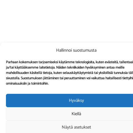
Hallinnoi suostumusta
Parhaan kokemuksen tarjoamiseksi käytämme teknologioita, kuten evästeitä, tallent
ja/tai käyttääksemme laitetietoja. Näiden tekniikoiden hyväksyminen antaa meille
mahdollisuuden käsitellä tietoja, kuten selauskäyttäytymistä tai yksilöllisiä tunnuksia täl
sivustolla. Suostumuksen jättäminen tai peruuttaminen voi vaikuttaa haitallisesti tiettyih
ominaisuuksiin ja toimintoihin.
Hyväksy
Kiellä
Näytä asetukset