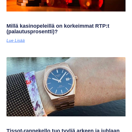
Millä kasinopeleillä on korkeimmat RTP:t
(palautusprosentti)?
Lue Lisää
Tissot-rannekello tuo tyyliä arkeen ja juhlaan