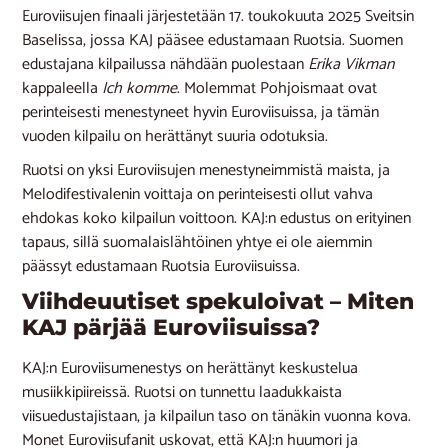
Euroviisujen finaali järjestetään 17. toukokuuta 2025 Sveitsin
Baselissa, jossa KAJ pääsee edustamaan Ruotsia. Suomen
edustajana kilpailussa nähdään puolestaan
Erika Vikman
kappaleella
Ich komme
. Molemmat Pohjoismaat ovat
perinteisesti menestyneet hyvin Euroviisuissa, ja tämän
vuoden kilpailu on herättänyt suuria odotuksia.
Ruotsi on yksi Euroviisujen menestyneimmistä maista, ja
Melodifestivalenin voittaja on perinteisesti ollut vahva
ehdokas koko kilpailun voittoon. KAJ:n edustus on erityinen
tapaus, sillä suomalaislähtöinen yhtye ei ole aiemmin
päässyt edustamaan Ruotsia Euroviisuissa.
Viihdeuutiset spekuloivat – Miten
KAJ pärjää Euroviisuissa?
KAJ:n Euroviisumenestys on herättänyt keskustelua
musiikkipiireissä. Ruotsi on tunnettu laadukkaista
viisuedustajistaan, ja kilpailun taso on tänäkin vuonna kova.
Monet Euroviisufanit uskovat, että KAJ:n huumori ja