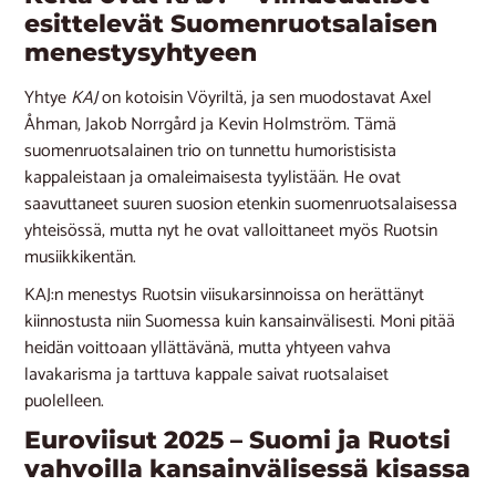
esittelevät Suomenruotsalaisen
menestysyhtyeen
Yhtye
KAJ
on kotoisin Vöyriltä, ja sen muodostavat Axel
Åhman, Jakob Norrgård ja Kevin Holmström. Tämä
suomenruotsalainen trio on tunnettu humoristisista
kappaleistaan ja omaleimaisesta tyylistään. He ovat
saavuttaneet suuren suosion etenkin suomenruotsalaisessa
yhteisössä, mutta nyt he ovat valloittaneet myös Ruotsin
musiikkikentän.
KAJ:n menestys Ruotsin viisukarsinnoissa on herättänyt
kiinnostusta niin Suomessa kuin kansainvälisesti. Moni pitää
heidän voittoaan yllättävänä, mutta yhtyeen vahva
lavakarisma ja tarttuva kappale saivat ruotsalaiset
puolelleen.
Euroviisut 2025 – Suomi ja Ruotsi
vahvoilla kansainvälisessä kisassa