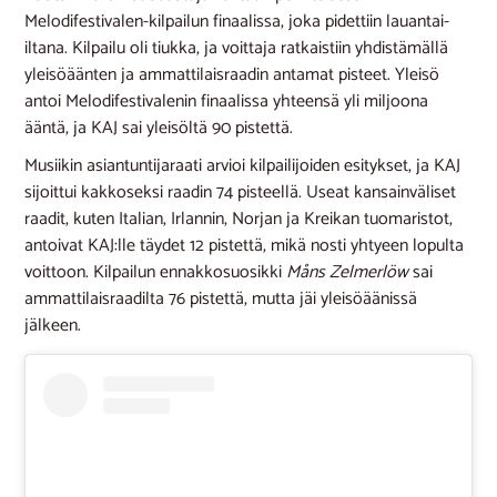
Melodifestivalen-kilpailun finaalissa, joka pidettiin lauantai-
iltana. Kilpailu oli tiukka, ja voittaja ratkaistiin yhdistämällä
yleisöäänten ja ammattilaisraadin antamat pisteet. Yleisö
antoi Melodifestivalenin finaalissa yhteensä yli miljoona
ääntä, ja KAJ sai yleisöltä 90 pistettä.
Musiikin asiantuntijaraati arvioi kilpailijoiden esitykset, ja KAJ
sijoittui kakkoseksi raadin 74 pisteellä. Useat kansainväliset
raadit, kuten Italian, Irlannin, Norjan ja Kreikan tuomaristot,
antoivat KAJ:lle täydet 12 pistettä, mikä nosti yhtyeen lopulta
voittoon. Kilpailun ennakkosuosikki
Måns Zelmerlöw
sai
ammattilaisraadilta 76 pistettä, mutta jäi yleisöäänissä
jälkeen.