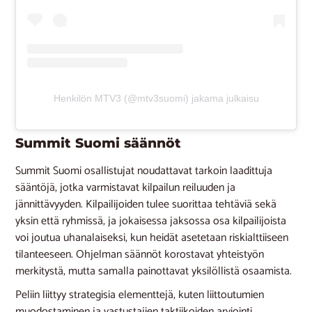
Henkilön MTV3 (@mtv3suomi) jakama julkaisu
Summit Suomi säännöt
Summit Suomi osallistujat noudattavat tarkoin laadittuja
sääntöjä, jotka varmistavat kilpailun reiluuden ja
jännittävyyden. Kilpailijoiden tulee suorittaa tehtäviä sekä
yksin että ryhmissä, ja jokaisessa jaksossa osa kilpailijoista
voi joutua uhanalaiseksi, kun heidät asetetaan riskialttiiseen
tilanteeseen. Ohjelman säännöt korostavat yhteistyön
merkitystä, mutta samalla painottavat yksilöllistä osaamista.
Peliin liittyy strategisia elementtejä, kuten liittoutumien
muodostaminen ja vastustajien taktiikoiden arviointi.