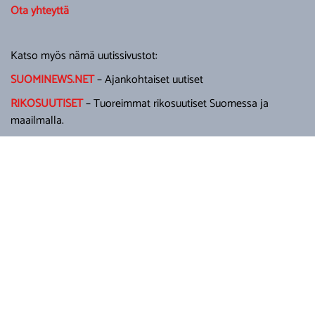
Ota yhteyttä
Katso myös nämä uutissivustot:
SUOMINEWS.NET
– Ajankohtaiset uutiset
RIKOSUUTISET
– Tuoreimmat rikosuutiset Suomessa ja
maailmalla.