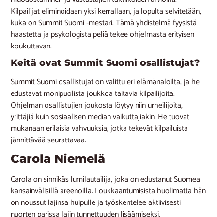
Kilpailijat eliminoidaan yksi kerrallaan, ja lopulta selvitetään,
kuka on Summit Suomi -mestari. Tämä yhdistelmä fyysistä
haastetta ja psykologista peliä tekee ohjelmasta erityisen
koukuttavan.
Keitä ovat Summit Suomi osallistujat?
Summit Suomi osallistujat on valittu eri elämänaloilta, ja he
edustavat monipuolista joukkoa taitavia kilpailijoita.
Ohjelman osallistujien joukosta löytyy niin urheilijoita,
yrittäjiä kuin sosiaalisen median vaikuttajiakin. He tuovat
mukanaan erilaisia vahvuuksia, jotka tekevät kilpailuista
jännittävää seurattavaa.
Carola Niemelä
Carola on sinnikäs lumilautailija, joka on edustanut Suomea
kansainvälisillä areenoilla. Loukkaantumisista huolimatta hän
on noussut lajinsa huipulle ja työskentelee aktiivisesti
nuorten parissa lajin tunnettuuden lisäämiseksi.