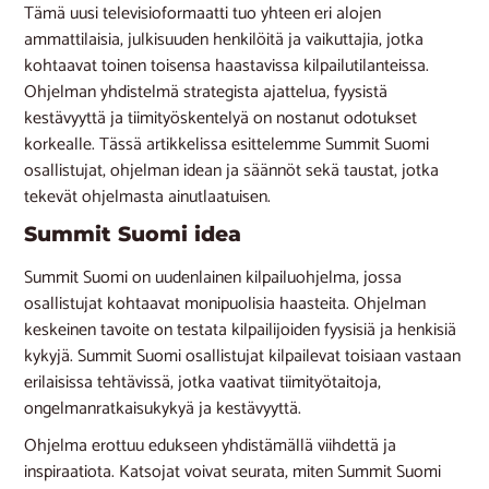
Tämä uusi televisioformaatti tuo yhteen eri alojen
ammattilaisia, julkisuuden henkilöitä ja vaikuttajia, jotka
kohtaavat toinen toisensa haastavissa kilpailutilanteissa.
Ohjelman yhdistelmä strategista ajattelua, fyysistä
kestävyyttä ja tiimityöskentelyä on nostanut odotukset
korkealle. Tässä artikkelissa esittelemme Summit Suomi
osallistujat, ohjelman idean ja säännöt sekä taustat, jotka
tekevät ohjelmasta ainutlaatuisen.
Summit Suomi idea
Summit Suomi on uudenlainen kilpailuohjelma, jossa
osallistujat kohtaavat monipuolisia haasteita. Ohjelman
keskeinen tavoite on testata kilpailijoiden fyysisiä ja henkisiä
kykyjä. Summit Suomi osallistujat kilpailevat toisiaan vastaan
erilaisissa tehtävissä, jotka vaativat tiimityötaitoja,
ongelmanratkaisukykyä ja kestävyyttä.
Ohjelma erottuu edukseen yhdistämällä viihdettä ja
inspiraatiota. Katsojat voivat seurata, miten Summit Suomi