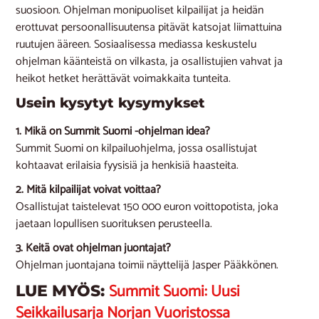
suosioon. Ohjelman monipuoliset kilpailijat ja heidän
erottuvat persoonallisuutensa pitävät katsojat liimattuina
ruutujen ääreen. Sosiaalisessa mediassa keskustelu
ohjelman käänteistä on vilkasta, ja osallistujien vahvat ja
heikot hetket herättävät voimakkaita tunteita.
Usein kysytyt kysymykset
1. Mikä on Summit Suomi -ohjelman idea?
Summit Suomi on kilpailuohjelma, jossa osallistujat
kohtaavat erilaisia fyysisiä ja henkisiä haasteita.
2. Mitä kilpailijat voivat voittaa?
Osallistujat taistelevat 150 000 euron voittopotista, joka
jaetaan lopullisen suorituksen perusteella.
3. Keitä ovat ohjelman juontajat?
Ohjelman juontajana toimii näyttelijä Jasper Pääkkönen.
Summit Suomi: Uusi
LUE MYÖS:
Seikkailusarja Norjan Vuoristossa