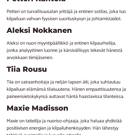
Petteri on turvallisuusalan yrittäjä ja entinen sotilas, joka tuo
kilpailuun vahvan fyysisen suorituskyvyn ja johtamistaidot.
Aleksi Nokkanen
Aleksi on nuori myyntipäällikkö ja entinen kilpaurheilija,
jonka analyyttinen luonne ja kärsivällisyys tekevät hänestä
arvokkaan tiimijäsenen.
Tiia Rousu
Tiia on sairaanhoitaja ja neljän lapsen äiti, joka suhtautuu
kilpailuun elämänsä tilaisuutena. Hänen empaattisuutensa ja
paineensietokykynsä auttavat häntä haastavissa tilanteissa.
Maxie Madisson
Maxie on taiteilija ja nuoriso-ohjaaja, joka haluaa yhdistää
positiivisen energian ja kilpailuhenkisyyden. Hän lähestyy