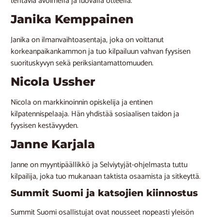
tehtäviä avoimella ja luovalla otteella.
Janika Kemppainen
Janika on ilmanvaihtoasentaja, joka on voittanut
korkeanpaikankammon ja tuo kilpailuun vahvan fyysisen
suorituskyvyn sekä periksiantamattomuuden.
Nicola Ussher
Nicola on markkinoinnin opiskelija ja entinen
kilpatennispelaaja. Hän yhdistää sosiaalisen taidon ja
fyysisen kestävyyden.
Janne Karjala
Janne on myyntipäällikkö ja Selviytyjät-ohjelmasta tuttu
kilpailija, joka tuo mukanaan taktista osaamista ja sitkeyttä.
Summit Suomi ja katsojien kiinnostus
Summit Suomi osallistujat ovat nousseet nopeasti yleisön