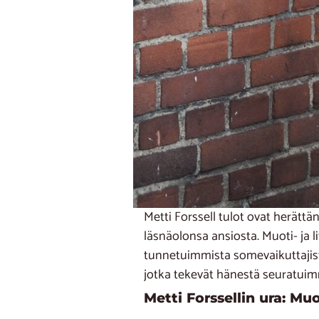
Metti Forssell tulot ovat herätt
läsnäolonsa ansiosta. Muoti- ja 
tunnetuimmista somevaikuttajista.
jotka tekevät hänestä seuratui
Metti Forssellin ura: M