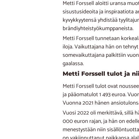
Metti Forssell aloitti uransa muo
sisustusideoita ja inspiraatiota
kyvykkyytensä yhdistää tyylitaj
brändiyhteistyökumppaneista.
Metti Forssell tunnetaan korkeala
iloja. Vaikuttajana hän on tehn
somevaikuttajana palkittiin vuo
gaalassa.
Metti Forssell tulot ja n
Metti Forssell tulot ovat nousse
ja pääomatulot 1 493 euroa. Vuon
Vuonna 2021 hänen ansiotulonsa 
Vuosi 2022 oli merkittävä, sillä 
000 euron rajan, ja hän on edell
menestystään niin sisällöntuott
on vakiinnuttanut paikkansa alall