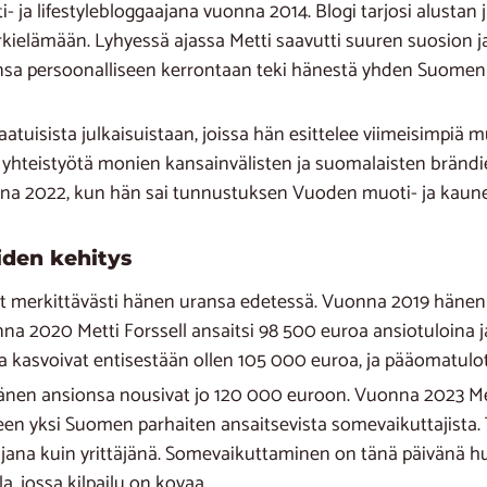
ti- ja lifestylebloggaajana vuonna 2014. Blogi tarjosi alusta
 arkielämään. Lyhyessä ajassa Metti saavutti suuren suosion
unsa persoonalliseen kerrontaan teki hänestä yhden Suome
atuisista julkaisuistaan, joissa hän esittelee viimeisimpiä m
yt yhteistyötä monien kansainvälisten ja suomalaisten bränd
nna 2022, kun hän sai tunnustuksen Vuoden muoti- ja kaun
iiden kehitys
et merkittävästi hänen uransa edetessä. Vuonna 2019 hänen 
na 2020 Metti Forssell ansaitsi 98 500 euroa ansiotuloina 
kasvoivat entisestään ollen 105 000 euroa, ja pääomatulot
hänen ansionsa nousivat jo 120 000 euroon. Vuonna 2023 Metti
een yksi Suomen parhaiten ansaitsevista somevaikuttajista.
ajana kuin yrittäjänä. Somevaikuttaminen on tänä päivänä h
a, jossa kilpailu on kovaa.