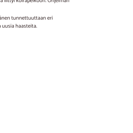
a liittyi koirapelkoon. Ohjelman
hänen tunnettuuttaan eri
 uusia haasteita.