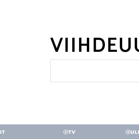
VIIHDEU
IT
TV
UL