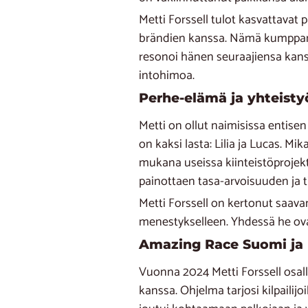
Metti Forssell tulot kasvattavat
brändien kanssa. Nämä kumppanu
resonoi hänen seuraajiensa kanssa
intohimoa.
Perhe-elämä ja yhteisty
Metti on ollut naimisissa entisen
on kaksi lasta: Lilia ja Lucas. Mi
mukana useissa kiinteistöprojekt
painottaen tasa-arvoisuuden ja t
Metti Forssell on kertonut saava
menestykselleen. Yhdessä he ova
Amazing Race Suomi ja 
Vuonna 2024 Metti Forssell osa
kanssa. Ohjelma tarjosi kilpailijo