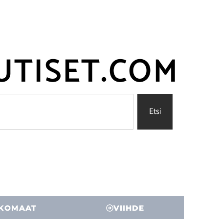
UTISET.COM
Etsi
KOMAAT
VIIHDE