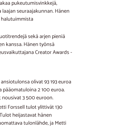
n jakaa pukeutumisvinkkejä,
 ja laajan seuraajakunnan. Hänen
n halutuimmista
uotitrendejä sekä arjen pieniä
ien kanssa. Hänen työnsä
eusvaikuttajana Creator Awards -
ansiotulonsa olivat 93 193 euroa
ja pääomatuloina 2 100 euroa.
 nousivat 3 500 euroon.
 Forssell tulot ylittivät 130
 Tulot heijastavat hänen
uomattava tulonlähde, ja Metti