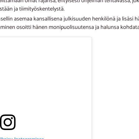
littämään omat rajansa, erityisesti ohjelman tehtävässä, jok
tään ja tiimityöskentelystä.
sellin asemaa kansallisena julkisuuden henkilönä ja lisäsi 
uminen osoitti hänen monipuolisuutensa ja halunsa kohdata