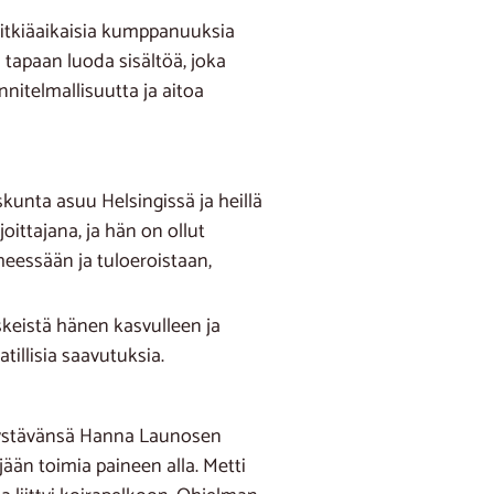
 pitkiäaikaisia kumppanuuksia
apaan luoda sisältöä, joka
nnitelmallisuutta ja aitoa
skunta asuu Helsingissä ja heillä
oittajana, ja hän on ollut
heessään ja tuloeroistaan,
skeistä hänen kasvulleen ja
illisia saavutuksia.
 ystävänsä Hanna Launosen
yjään toimia paineen alla. Metti