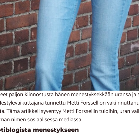
äneet paljon kiinnostusta hänen menestyksekkään uransa ja 
lifestylevaikuttajana tunnettu Metti Forssell on vakiinnut
 Tämä artikkeli syventyy Metti Forssellin tuloihin, uran vaihe
mman nimen sosiaalisessa mediassa.
uotiblogista menestykseen