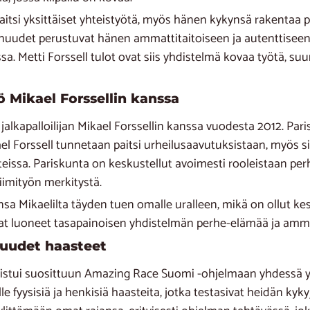
 paitsi yksittäiset yhteistyötä, myös hänen kykynsä rakentaa
udet perustuvat hänen ammattitaitoiseen ja autenttiseen t
. Metti Forssell tulot ovat siis yhdistelmä kovaa työtä, suu
ö Mikael Forssellin kanssa
 jalkapalloilijan Mikael Forssellin kanssa vuodesta 2012. Pari
kael Forssell tunnetaan paitsi urheilusaavutuksistaan, myös sij
eissa. Pariskunta on keskustellut avoimesti rooleistaan per
iimityön merkitystä.
nsa Mikaelilta täyden tuen omalle uralleen, mikä on ollut ke
t luoneet tasapainoisen yhdistelmän perhe-elämää ja ammat
uudet haasteet
llistui suosittuun Amazing Race Suomi -ohjelmaan yhdessä
ille fyysisiä ja henkisiä haasteita, jotka testasivat heidän kyk