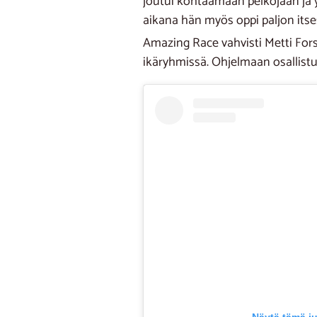
joutui kohtaamaan pelkojaan ja y
aikana hän myös oppi paljon itses
Amazing Race vahvisti Metti Fors
ikäryhmissä. Ohjelmaan osallist