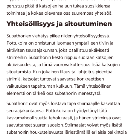
perustuu pitkälti katsojien haluun tukea suosikkiensa
toimintaa ja kokea olevansa osa suurempaa yhteisöä​.
Yhteisöllisyys ja sitoutuminen
Subathonien viehätys piilee niiden yhteisöllisyydessä.
Pottukoira on onnistunut luomaan ympärilleen tiiviin ja
aktiivisen seuraajakunnan, joka osallistuu aktiivisesti
striimeihin. Subathonin kesto riippuu suoraan katsojien
aktiivisuudesta, ja tämä vuorovaikutteisuus lisää katsojien
sitoutumista. Kun jokainen tilaus tai lahjoitus pidentää
striimiä, katsojat tuntevat saavansa konkreettisen
vaikutuksen tapahtuman kulkuun. Tämä yhteisöllinen
elementti on tärkeä osa subathonin menestystä.
Subathonit ovat myös loistava tapa striimaajille kasvattaa
seuraajakuntaansa. Pottukoira on hyödyntänyt tätä
kasvumahdollisuutta tehokkaasti, ja hänen striiminsä ovat
saavuttaneet suuren suosion. Striimaajat voivat myös lisätä
subathonin houkuttelevuutta järjestämällä erilaisia palkintoja