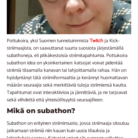
Pottukoira, yksi Suomen tunnetuimmista
Twitch
ja Kick-
striimaajista, on saavuttanut suurta suosiota järjestämällä
subathoneja, eli pitkäkestoisia striimitapahtumia. Pottukoira
subathon idea on yksinkertainen: katsojat voivat pidentää
striimiä tilaamalla kanavan tai lahjoittamalla rahaa. Hän on
hyödyntänyt tätä striimiformaattia ja kerännyt huomattavan
määrän seuraajia sekä merkittäviä tuloja striimiensä kautta.
Tapahtumat ovat interaktiivisia ja jännittäviä, ja ne tarjoavat
sekä viihdettä että yhteisöllisyyttä seuraajilleen.
Mikä on subathon?
Subathon on erityinen striimimuoto, jossa striimaaja sitoutuu
jatkamaan striimiä niin kauan kuin uusia tilauksia ja