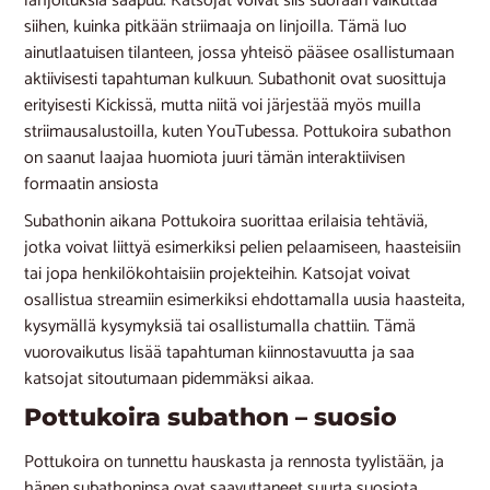
lahjoituksia saapuu. Katsojat voivat siis suoraan vaikuttaa
siihen, kuinka pitkään striimaaja on linjoilla. Tämä luo
ainutlaatuisen tilanteen, jossa yhteisö pääsee osallistumaan
aktiivisesti tapahtuman kulkuun. Subathonit ovat suosittuja
erityisesti Kickissä, mutta niitä voi järjestää myös muilla
striimausalustoilla, kuten YouTubessa. Pottukoira subathon
on saanut laajaa huomiota juuri tämän interaktiivisen
formaatin ansiosta​​
Subathonin aikana Pottukoira suorittaa erilaisia tehtäviä,
jotka voivat liittyä esimerkiksi pelien pelaamiseen, haasteisiin
tai jopa henkilökohtaisiin projekteihin. Katsojat voivat
osallistua streamiin esimerkiksi ehdottamalla uusia haasteita,
kysymällä kysymyksiä tai osallistumalla chattiin. Tämä
vuorovaikutus lisää tapahtuman kiinnostavuutta ja saa
katsojat sitoutumaan pidemmäksi aikaa.
Pottukoira subathon – suosio
Pottukoira on tunnettu hauskasta ja rennosta tyylistään, ja
hänen subathoninsa ovat saavuttaneet suurta suosiota