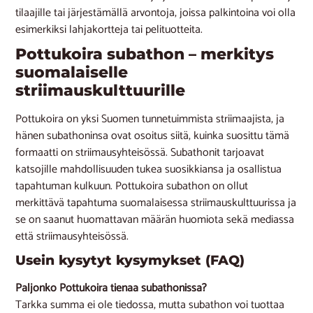
tilaajille tai järjestämällä arvontoja, joissa palkintoina voi olla
esimerkiksi lahjakortteja tai pelituotteita.
Pottukoira subathon – merkitys
suomalaiselle
striimauskulttuurille
Pottukoira on yksi Suomen tunnetuimmista striimaajista, ja
hänen subathoninsa ovat osoitus siitä, kuinka suosittu tämä
formaatti on striimausyhteisössä. Subathonit tarjoavat
katsojille mahdollisuuden tukea suosikkiansa ja osallistua
tapahtuman kulkuun. Pottukoira subathon on ollut
merkittävä tapahtuma suomalaisessa striimauskulttuurissa ja
se on saanut huomattavan määrän huomiota sekä mediassa
että striimausyhteisössä​.​
Usein kysytyt kysymykset (FAQ)
Paljonko Pottukoira tienaa subathonissa?
Tarkka summa ei ole tiedossa, mutta subathon voi tuottaa