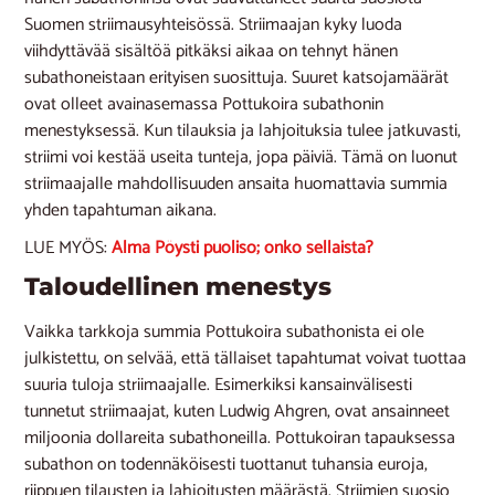
Suomen striimausyhteisössä. Striimaajan kyky luoda
viihdyttävää sisältöä pitkäksi aikaa on tehnyt hänen
subathoneistaan erityisen suosittuja. Suuret katsojamäärät
ovat olleet avainasemassa Pottukoira subathonin
menestyksessä. Kun tilauksia ja lahjoituksia tulee jatkuvasti,
striimi voi kestää useita tunteja, jopa päiviä. Tämä on luonut
striimaajalle mahdollisuuden ansaita huomattavia summia
yhden tapahtuman aikana.
LUE MYÖS:
Alma Pöysti puoliso; onko sellaista?
Taloudellinen menestys
Vaikka tarkkoja summia Pottukoira subathonista ei ole
julkistettu, on selvää, että tällaiset tapahtumat voivat tuottaa
suuria tuloja striimaajalle. Esimerkiksi kansainvälisesti
tunnetut striimaajat, kuten Ludwig Ahgren, ovat ansainneet
miljoonia dollareita subathoneilla. Pottukoiran tapauksessa
subathon on todennäköisesti tuottanut tuhansia euroja,
riippuen tilausten ja lahjoitusten määrästä. Striimien suosio