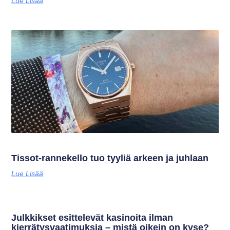
Lue Lisää
Tissot-rannekello tuo tyyliä arkeen ja juhlaan
Lue Lisää
Julkkikset esittelevät kasinoita ilman
kierrätysvaatimuksia – mistä oikein on kyse?