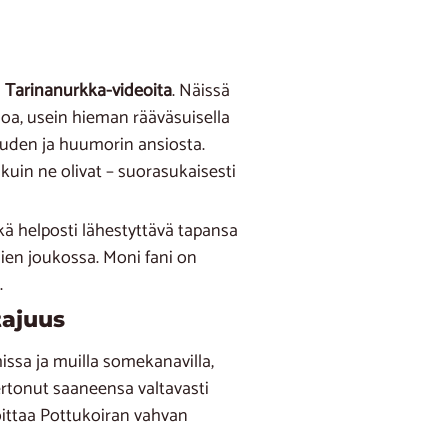
a
Tarinanurkka-videoita
. Näissä
oa, usein hieman rääväsuisella
touden ja huumorin ansiosta.
 kuin ne olivat – suorasukaisesti
kä helposti lähestyttävä tapansa
ien joukossa. Moni fani on
.
tajuus
issa ja muilla somekanavilla,
ertonut saaneensa valtavasti
oittaa Pottukoiran vahvan