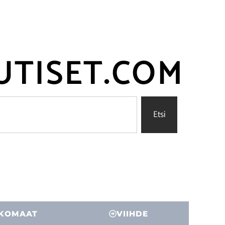
UTISET.COM
Etsi
KOMAAT
VIIHDE