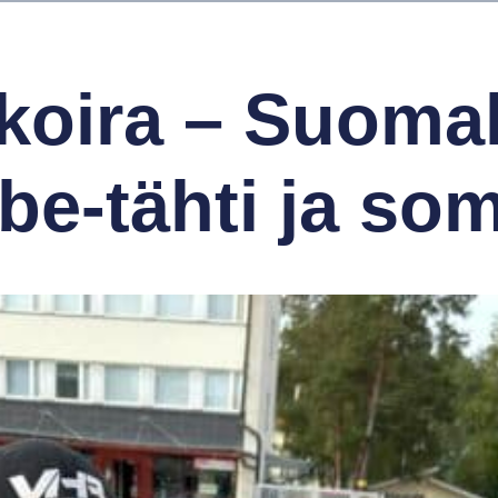
koira – Suoma
e-tähti ja so