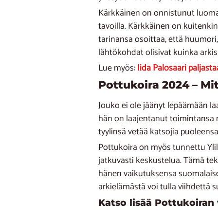
Kärkkäinen on onnistunut luomaa
tavoilla. Kärkkäinen on kuitenki
tarinansa osoittaa, että huumori,
lähtökohdat olisivat kuinka arkis
Lue myös:
Iida Palosaari paljasta
Pottukoira 2024 – Mi
Jouko ei ole jäänyt lepäämään l
hän on laajentanut toimintansa m
tyylinsä vetää katsojia puoleens
Pottukoira on myös tunnettu Ylil
jatkuvasti keskustelua. Tämä te
hänen vaikutuksensa suomalaisess
arkielämästä voi tulla viihdettä su
Katso lisää Pottukoiran 