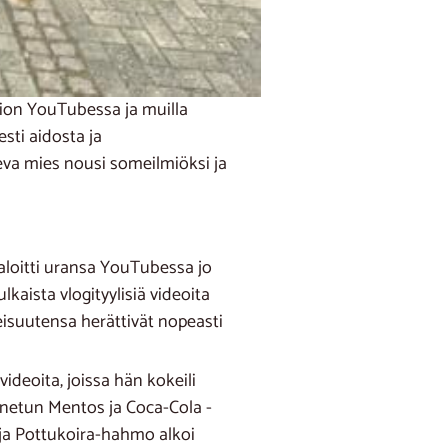
ion YouTubessa ja muilla
sti aidosta ja
leva mies nousi someilmiöksi ja
aloitti uransa YouTubessa jo
kaista vlogityylisiä videoita
isuutensa herättivät nopeasti
ideoita, joissa hän kokeili
tunnetun Mentos ja Coca-Cola -
, ja Pottukoira-hahmo alkoi