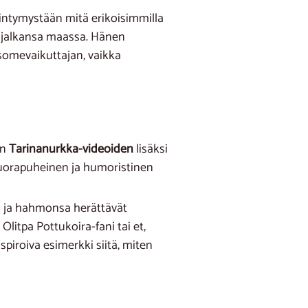
intymystään mitä erikoisimmilla
n jalkansa maassa. Hänen
 somevaikuttajan, vaikka
en
Tarinanurkka-videoiden
lisäksi
 suorapuheinen ja humoristinen
sa ja hahmonsa herättävät
itpa Pottukoira-fani tai et,
piroiva esimerkki siitä, miten