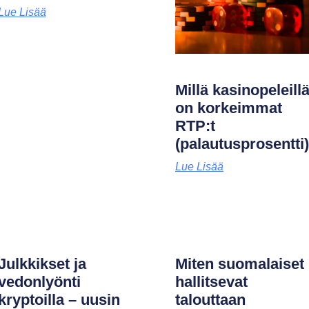
Lue Lisää
Millä kasinopeleill
on korkeimmat
RTP:t
(palautusprosentti
Lue Lisää
Julkkikset ja
Miten suomalaiset
vedonlyönti
hallitsevat
kryptoilla – uusin
talouttaan