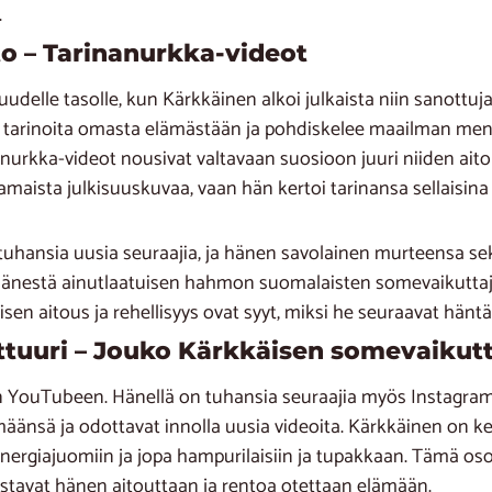
.
o – Tarinanurkka-videot
delle tasolle, kun Kärkkäinen alkoi julkaista niin sanottuj
a tarinoita omasta elämästään ja pohdiskelee maailman men
inanurkka-videot nousivat valtavaan suosioon juuri niiden ai
vamaista julkisuuskuvaa, vaan hän kertoi tarinansa sellaisina
tuhansia uusia seuraajia, ja hänen savolainen murteensa se
t hänestä ainutlaatuisen hahmon suomalaisten somevaikuttaj
en aitous ja rehellisyys ovat syyt, miksi he seuraavat häntä
lttuuri – Jouko Kärkkäisen somevaikut
in YouTubeen. Hänellä on tuhansia seuraajia myös Instagram
määnsä ja odottavat innolla uusia videoita. Kärkkäinen on k
energiajuomiin ja jopa hampurilaisiin ja tupakkaan. Tämä os
ostavat hänen aitouttaan ja rentoa otettaan elämään.