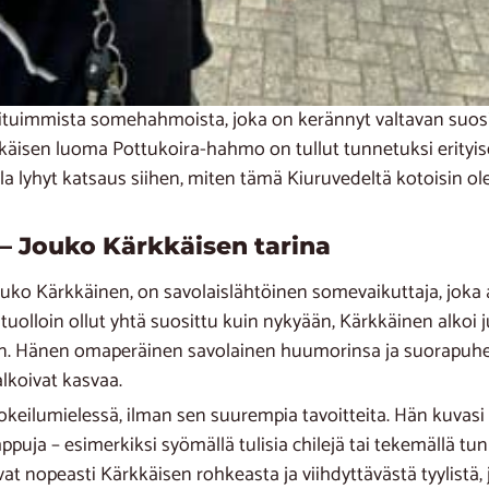
ituimmista somehahmoista, joka on kerännyt valtavan suos
käisen luoma Pottukoira-hahmo on tullut tunnetuksi erityise
lla lyhyt katsaus siihen, miten tämä Kiuruvedeltä kotoisin o
– Jouko Kärkkäisen tarina
ouko Kärkkäinen, on savolaislähtöinen somevaikuttaja, joka 
olloin ollut yhtä suosittu kuin nykyään, Kärkkäinen alkoi jul
an. Hänen omaperäinen savolainen huumorinsa ja suorapuhe
alkoivat kasvaa.
okeilumielessä, ilman sen suurempia tavoitteita. Hän kuvasi v
emppuja – esimerkiksi syömällä tulisia chilejä tai tekemällä 
vat nopeasti Kärkkäisen rohkeasta ja viihdyttävästä tyylistä