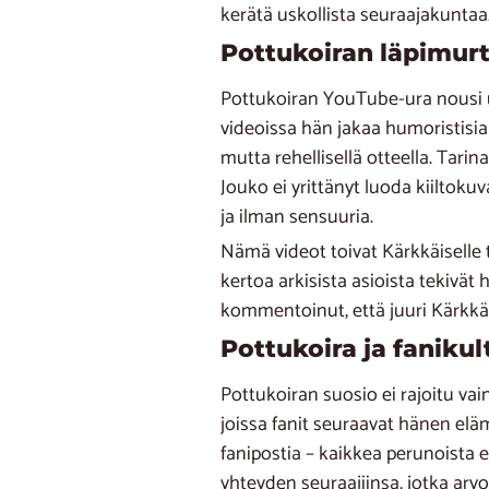
kerätä uskollista seuraajakuntaa
Pottukoiran läpimurt
Pottukoiran YouTube-ura nousi uu
videoissa hän jakaa humoristisi
mutta rehellisellä otteella. Tar
Jouko ei yrittänyt luoda kiiltoku
ja ilman sensuuria.
Nämä videot toivat Kärkkäiselle 
kertoa arkisista asioista tekivä
kommentoinut, että juuri Kärkkäis
Pottukoira ja faniku
Pottukoiran suosio ei rajoitu va
joissa fanit seuraavat hänen elä
fanipostia – kaikkea perunoista 
yhteyden seuraajiinsa, jotka arv