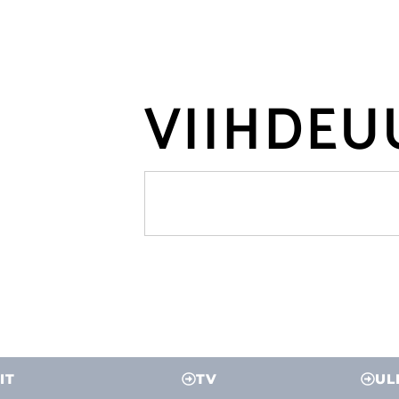
VIIHDEU
IT
TV
UL