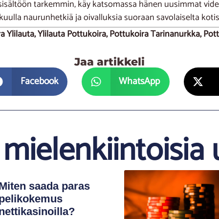
n sisältöön tarkemmin, käy katsomassa hänen uusimmat vi
kuulla naurunhetkiä ja oivalluksia suoraan savolaiselta koti
ra Ylilauta, Ylilauta Pottukoira, Pottukoira Tarinanurkka, P
Jaa artikkeli
Facebook
WhatsApp
mielenkiintoisia 
Miten saada paras
pelikokemus
nettikasinoilla?