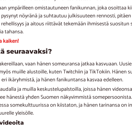
n ympärilleen omistautuneen fanikunnan, joka osoittaa ki
n pysynyt nöyränä ja suhtautuu julkisuuteen rennosti, pitäe
 rehellisyys ja aitous riittävät tekemään ihmisestä suositun
ia tahansa.
a kaiken!
tä seuraavaksi?
aakereillaan, vaan hänen someuransa jatkaa kasvuaan. Uusi
yös muille alustoille, kuten Twitchiin ja TikTokiin. Hänen
a eri ikäryhmistä, ja hänen fanikuntansa kasvaa edelleen.
audalla ja muilla keskustelupalstoilla, joissa hänen videon
kee hänestä yhden Suomen näkyvimmistä somepersoonista. Ol
a somekulttuurissa on kiistaton, ja hänen tarinansa on ins
urelle yleisölle.
videoita