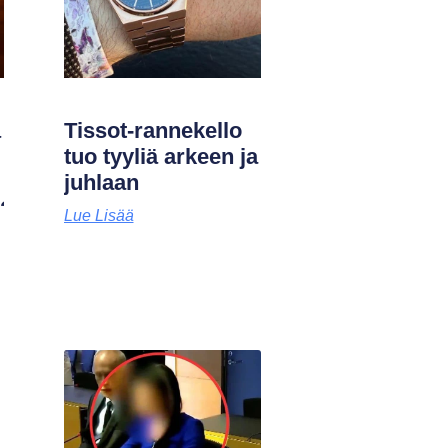
ä
Tissot-rannekello
tuo tyyliä arkeen ja
juhlaan
)?
Lue Lisää