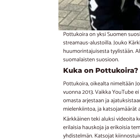
Pottukoira on yksi Suomen suos
streamaus-alustoilla. Jouko Kärk
huumorintajuisesta tyylistään. A
suomalaisten suosioon.
Kuka on Pottukoira? 
Pottukoira, oikealta nimeltään J
vuonna 2013. Vaikka YouTube ei tu
omasta arjestaan ja ajatuksista
mielenkiintoa, ja katsojamäärät 
Kärkkäinen teki aluksi videoita k
erilaisia hauskoja ja erikoisia t
yhdistelmän. Katsojat kiinnostui