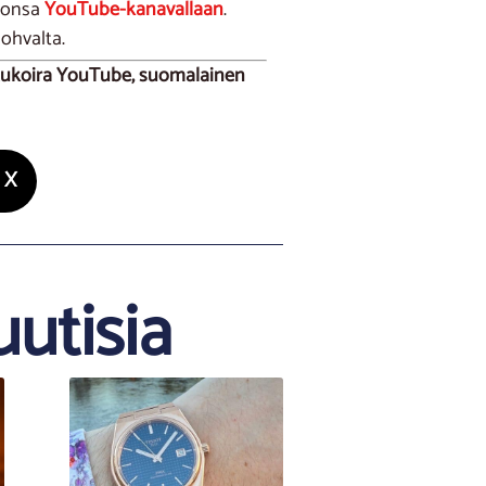
deonsa
YouTube-kanavallaan
.
sohvalta.
ottukoira YouTube, suomalainen
X
uutisia