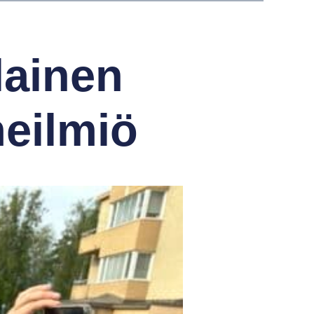
lainen
meilmiö